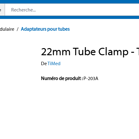
e
ulaire
/
Adaptateurs pour tubes
22mm Tube Clamp - 
De
TiMed
Numéro de produit :
P-203A