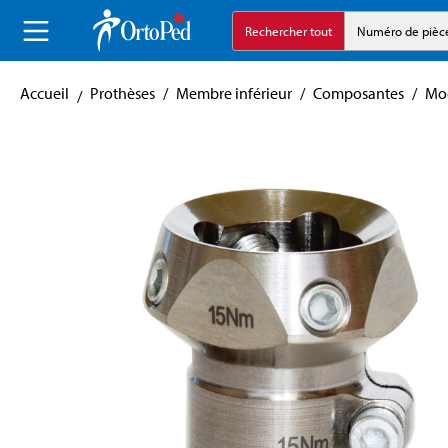
echerche
Aller à la navigation principale
Rechercher tout
Numéro de pièc
Accueil
Prothèses
/
Membre inférieur
/
Composantes
/
Mod
Skip image gallery