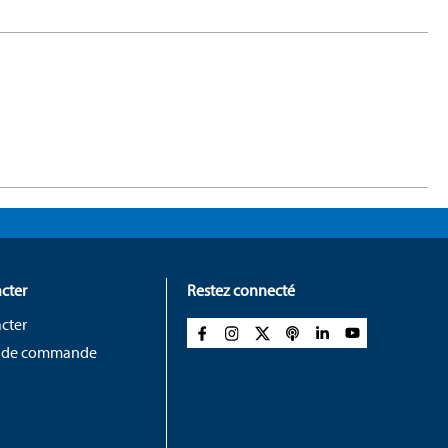
cter
Restez connecté
cter
 de commande