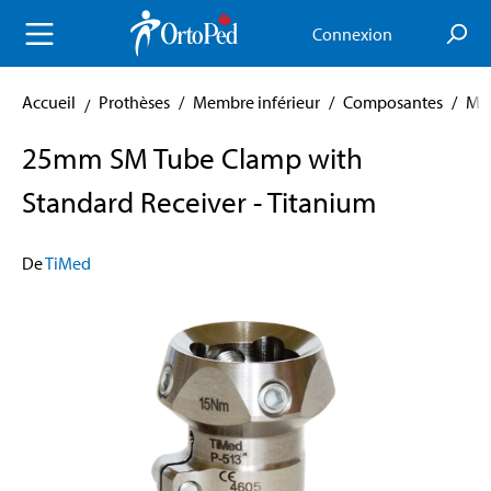
enu principal
Connexion
Accueil
Prothèses
/
Membre inférieur
/
Composantes
/
Mod
25mm SM Tube Clamp with
Standard Receiver - Titanium
De
TiMed
Skip image gallery