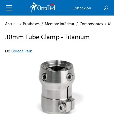
enu principal
Connexion
Accueil
Prothèses
/
Membre inférieur
/
Composantes
/
Mod
30mm Tube Clamp - Titanium
De
College Park
Skip image gallery