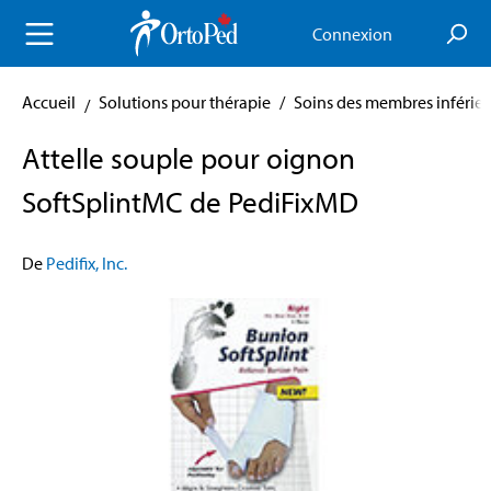
enu principal
Connexion
Accueil
Solutions pour thérapie
/
Soins des membres inférieu
Attelle souple pour oignon
SoftSplintMC de PediFixMD
De
Pedifix, Inc.
Skip image gallery