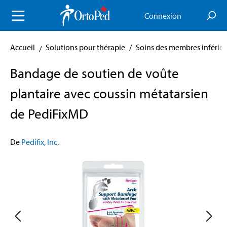
enu principal
Connexion
Accueil
Solutions pour thérapie
/
Soins des membres inférieu
Bandage de soutien de voûte
plantaire avec coussin métatarsien
de PediFixMD
De
Pedifix, Inc.
Skip image gallery