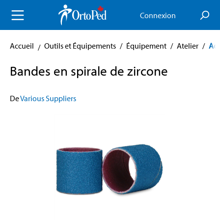
enu principal
Connexion
Accueil
Outils et Équipements
/
Équipement
/
Atelier
/
Acc
Bandes en spirale de zircone
De
Various Suppliers
Skip image gallery