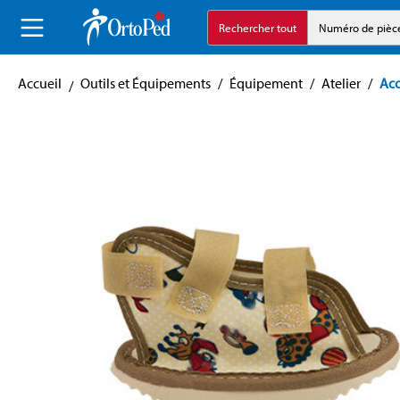
echerche
Aller à la navigation principale
Rechercher tout
Numéro de pièc
Accueil
Outils et Équipements
/
Équipement
/
Atelier
/
Acc
Skip image gallery