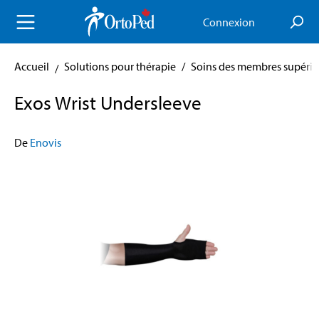
enu principal
Connexion
Accueil
Solutions pour thérapie
/
Soins des membres supérie
Exos Wrist Undersleeve
De
Enovis
Skip image gallery