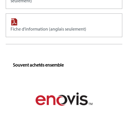
seulement)
Fiche d'information (anglais seulement)
Skip product gallery
Souvent achetés ensemble