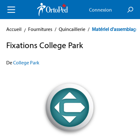
enu principal
Connexion
Accueil
Fournitures
/
Quincaillerie
/
Matériel d'assemblage
Fixations College Park
De
College Park
Skip image gallery