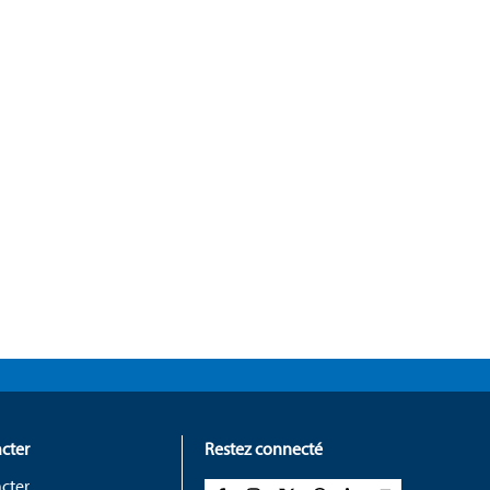
cter
Restez connecté
cter