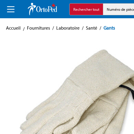
echerche
Aller à la navigation principale
Rechercher tout
Numéro de pièc
Accueil
Fournitures
/
Laboratoire
/
Santé
/
Gants
Skip image gallery