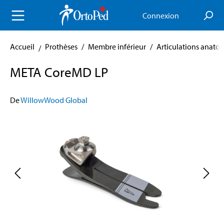
enu principal
Connexion
Accueil
Prothèses
/
Membre inférieur
/
Articulations anato
META CoreMD LP
De
WillowWood Global
Skip image gallery