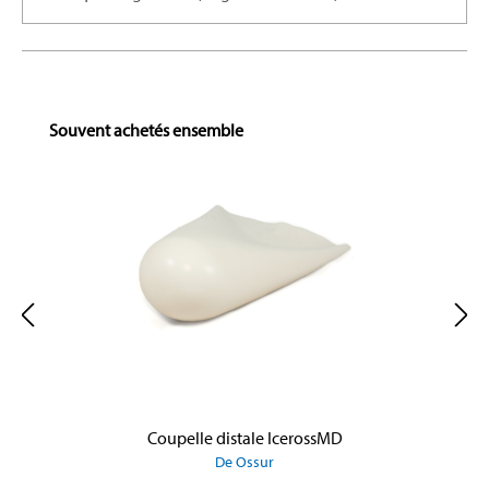
Skip product gallery
Souvent achetés ensemble
Coupelle distale IcerossMD
De Ossur