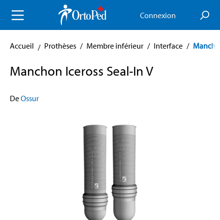
enu principal
Connexion
Accueil
Prothèses
/
Membre inférieur
/
Interface
/
Mancho
Manchon Iceross Seal-In V
De
Ossur
Skip image gallery