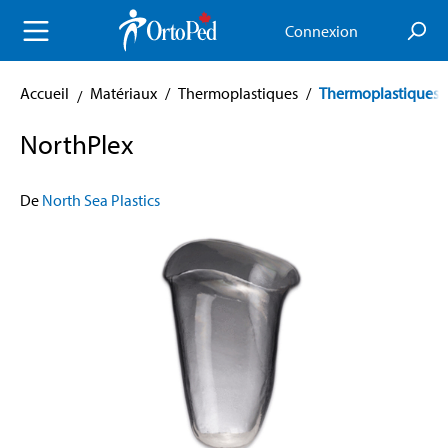
enu principal
Connexion
Accueil
Matériaux
/
Thermoplastiques
/
Thermoplastiques 
NorthPlex
De
North Sea Plastics
Skip image gallery