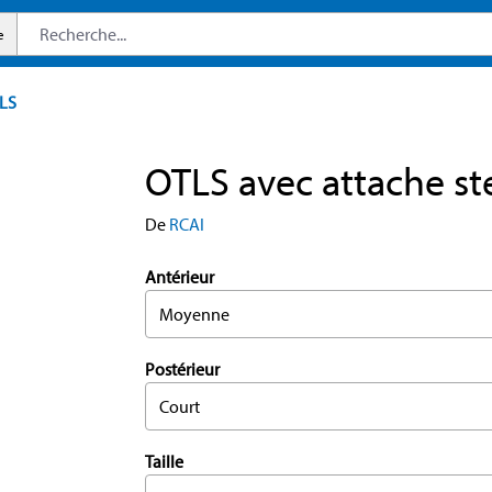
e
LS
OTLS avec attache st
De
RCAI
Antérieur
Moyenne
Postérieur
Court
Taille