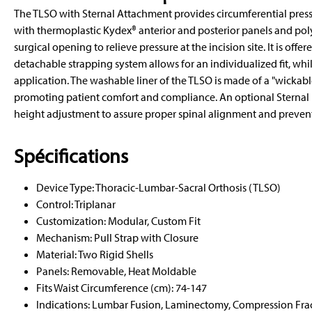
The TLSO with Sternal Attachment provides circumferential pressur
with thermoplastic Kydex® anterior and posterior panels and poly
surgical opening to relieve pressure at the incision site. It is offe
detachable strapping system allows for an individualized fit, whil
application. The washable liner of the TLSO is made of a "wickab
promoting patient comfort and compliance. An optional Sternal Pa
height adjustment to assure proper spinal alignment and preven
Spécifications
Device Type: Thoracic-Lumbar-Sacral Orthosis (TLSO)
Control: Triplanar
Customization: Modular, Custom Fit
Mechanism: Pull Strap with Closure
Material: Two Rigid Shells
Panels: Removable, Heat Moldable
Fits Waist Circumference (cm): 74-147
Indications: Lumbar Fusion, Laminectomy, Compression Fract