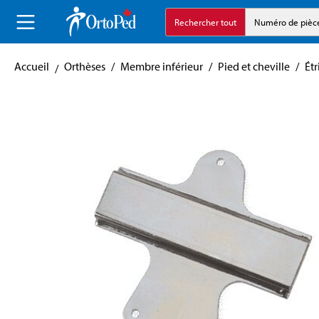
echerche
Aller à la navigation principale
Rechercher tout
Numéro de pièc
Accueil
Orthèses
/
Membre inférieur
/
Pied et cheville
/
Étr
Skip image gallery