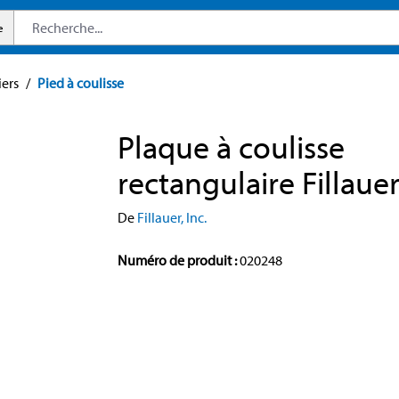
e
iers
/
Pied à coulisse
Plaque à coulisse
rectangulaire Fillaue
De
Fillauer, Inc.
Numéro de produit :
020248