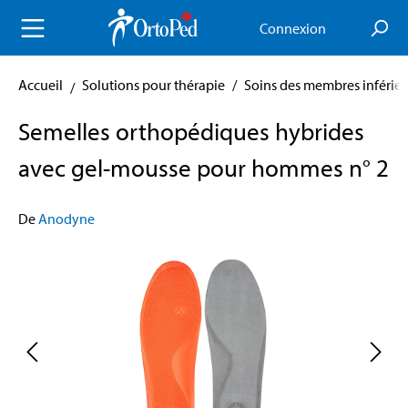
enu principal
Connexion
Accueil
Solutions pour thérapie
/
Soins des membres inférieu
Semelles orthopédiques hybrides
avec gel-mousse pour hommes n° 2
De
Anodyne
Skip image gallery