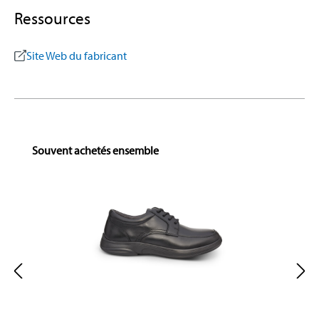
Ressources
Site Web du fabricant
Skip product gallery
Souvent achetés ensemble