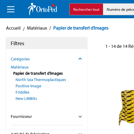
echerche
Aller à la navigation principale
Rechercher tout
Numéro de pièc
Accueil
Matériaux
/
Papier de transfert d’images
Filtres
1 - 14 de 14 Ré
Catégories
Matériaux
Papier de transfert d’images
North Sea Thermoplastiques
Positive Image
Friddles
New LIMBits
Fournisseur