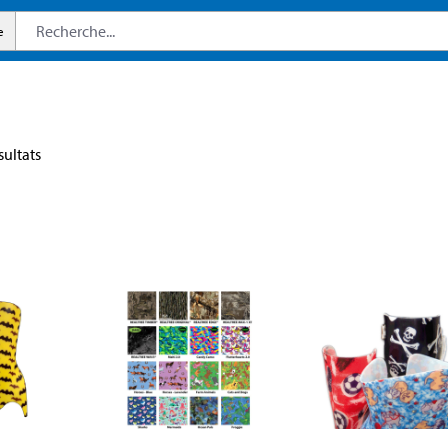
e
sultats