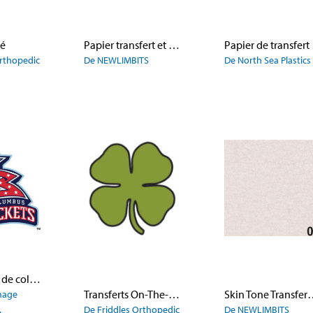
ré
Papier transfert et panneaux de stratification
Papier de transfert
Orthopedic
De NEWLIMBITS
De North Sea Plastics
blue jackets de columbus
Transferts On-The-Spot
Skin Tone Trans
Image
.
De Friddles Orthopedic
De NEWLIMBITS