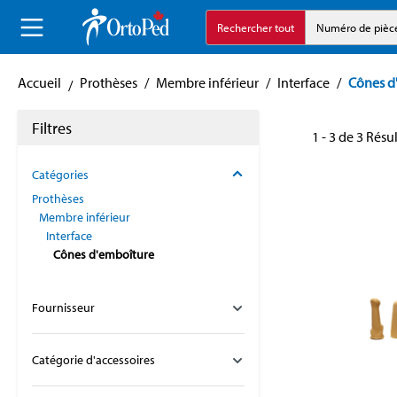
echerche
Aller à la navigation principale
Rechercher tout
Numéro de pièc
Accueil
Prothèses
/
Membre inférieur
/
Interface
/
Cônes d
Filtres
1 - 3 de 3 Résu
Catégories
Prothèses
Membre inférieur
Interface
Cônes d'emboîture
Fournisseur
Catégorie d'accessoires