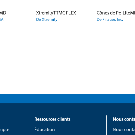
yMD
XtremityTTMC FLEX
Cônes de Pe-Lite
SA
De Xtremity
De Fillauer, Inc.
Ressources clients
Nous conta
ompte
Éducation
Nous conta