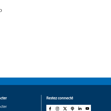
MD
cter
Restez connecté
cter