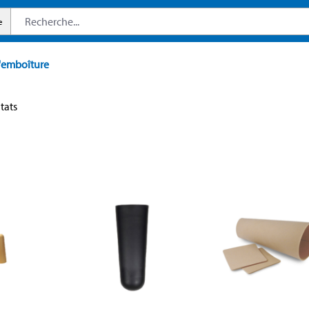
e
'emboîture
ltats